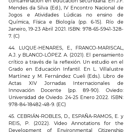
contaminación en educación secundaria. En J.F.
Mendes da Silva (Ed.), IV Encontro Nacional de
Jogos e Atividades Lúdicas no ensino de
Química, Física e Biología (pp. 6-15). Río de
Janeiro, 19-23 Abril 2021. ISBN: 978-65-5941-328-
7. (C)
44. LUQUE-HENARES, E., FRANCO-MARISCAL,
A.J. y BLANCO-LÓPEZ. A. (2021). El pensamiento
crítico a través de la reflexión. Un estudio en el
Grado en Educación Infantil. En L. Villalustre
Martínez y M. Fernández Cueli (Eds.). Libro de
Actas XIV Jornadas Internacionales de
Innovación Docente (pp. 89-90). Oviedo:
Universidad de Oviedo. 24-25 Enero 2022. ISBN:
978-84-18482-48-9. (EC)
45. CEBRIÁN-ROBLES, D., ESPAÑA-RAMOS, E. y
REIS, P. (2022). Video Annotations for the
Development of Environmental Citizenship