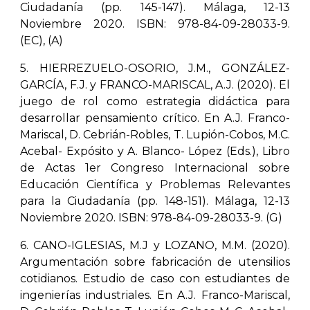
Ciudadanía (pp. 145-147). Málaga, 12-13
Noviembre 2020. ISBN: 978-84-09-28033-9.
(EC), (A)
5. HIERREZUELO-OSORIO, J.M., GONZÁLEZ-
GARCÍA, F.J. y FRANCO-MARISCAL, A.J. (2020). El
juego de rol como estrategia didáctica para
desarrollar pensamiento crítico. En A.J. Franco-
Mariscal, D. Cebrián-Robles, T. Lupión-Cobos, M.C.
Acebal- Expósito y A. Blanco- López (Eds.), Libro
de Actas 1er Congreso Internacional sobre
Educación Científica y Problemas Relevantes
para la Ciudadanía (pp. 148-151). Málaga, 12-13
Noviembre 2020. ISBN: 978-84-09-28033-9. (G)
6. CANO-IGLESIAS, M.J y LOZANO, M.M. (2020).
Argumentación sobre fabricación de utensilios
cotidianos. Estudio de caso con estudiantes de
ingenierías industriales. En A.J. Franco-Mariscal,